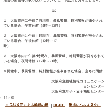
場合の閉館等の取り扱いについては、下記のとおりとします。
記
１ 大阪市内に午前７時現在、暴風警報、特別警報が発令され
ている場合、
午前休館（
9
時～
12
時）
２ 大阪市内に午前
11
時現在、暴風警報、特別警報が発令され
ている場合、
午後休館（
12
時～
17
時）
３ 大阪市内に午後
2
時現在、暴風警報、特別警報が発令されて
いる場合、
夜間休館（
17
時～
21
時）
※開館中、暴風警報、特別警報が発令された場合、直ちに閉館
大阪府立福祉情報コミュニケーシ
ョンセンター
大
阪府立母子・父子福祉センター
11:00
«
main
民法改正による離婚の新
警戒レベル４発令に