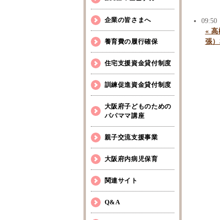
企業の皆さまへ
09:50
«
高
養育費の履行確保
張）
住宅支援資金貸付制度
訓練促進資金貸付制度
大阪府子どものための
パパママ講座
親子交流支援事業
大阪府内病児保育
関連サイト
Q&A