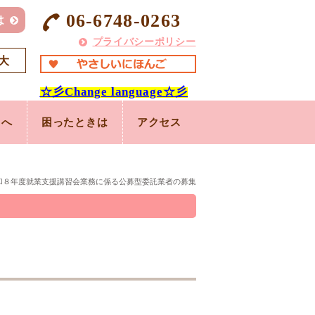
06-6748-0263
は
プライバシーポリシー
大
☆彡
Change language
☆彡
まへ
困ったときは
アクセス
和８年度就業支援講習会業務に係る公募型委託業者の募集