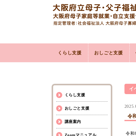
くらし支援
おしごと支援
イ
くらし支援
2025.
おしごと支援
令
講座案内
令和
Zoomマニュアル