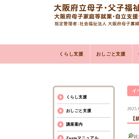
くらし支援
おしごと支援
イ
くらし支援
2025.
おしごと支援
【
講座案内
就
Zoomマニュアル