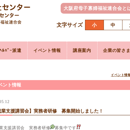
大阪府母子寡婦福祉連合会と
文字サイズ
小
中
ﾍﾙﾊﾟｰ派遣
イベント情報
講座案内
企業の皆さ
イベント情
ベント情報
05.12
就業支援講習会】実務者研修 募集開始しました！
業支援講習会 実務者研修
募集中です