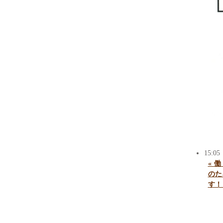
15:05
«
働
のた
す！