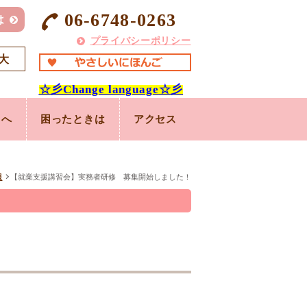
06-6748-0263
は
プライバシーポリシー
大
☆彡
Change language
☆彡
まへ
困ったときは
アクセス
報
【就業支援講習会】実務者研修 募集開始しました！