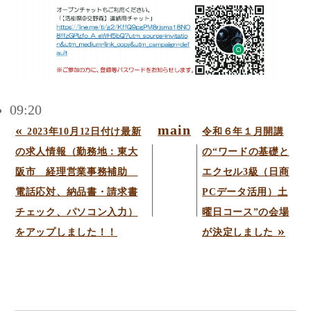
09:20
«
main
2023年10月12日付け最新
令和６年１月開講
の求人情報（勤務地：東大
の“ワードの基礎と
阪市 経理営業事務補助
エクセル3級（日商
電話応対、納品書・請求書
PCデータ活用）土
チェック、パソコン入力）
曜日コース”の会場
»
をアップしました！！
が決定しました