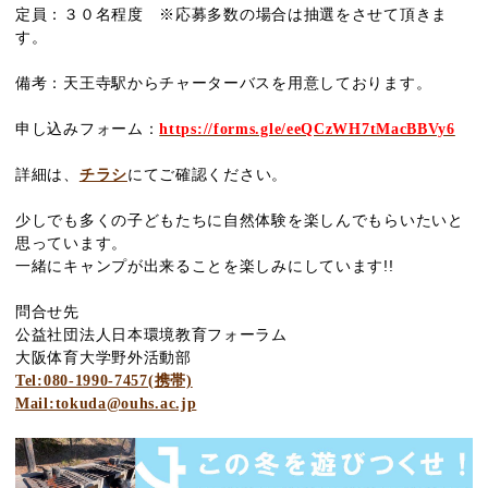
３０
定員：
名程度
※
応募多数の場合は抽選をさせて頂きま
す。
備考：天王寺駅からチャーターバスを用意しております。
申し込みフォーム：
https://forms.gle/eeQCzWH7tMacBBVy6
詳細は、
チラシ
にてご確認ください。
少しでも多くの子どもたちに自然体験を楽しんでもらいたいと
思っています。
!!
一緒にキャンプが出来ることを楽しみにしています
問合せ先
公益社団法人日本環境教育フォーラム
大阪体育大学野外活動部
Tel:080-1990-7457(
携帯)
Mail:tokuda@ouhs.ac.jp