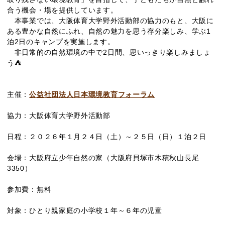
合う機会・場を提供しています。
本事業では、大阪体育大学野外活動部の協力のもと、大阪に
1
ある豊かな自然にふれ、自然の魅力を思う存分楽しみ、学ぶ
2
泊
日のキャンプを実施します。
2
非日常的の自然環境の中で
日間、思いっきり楽しみましょ
う⛺
主催：
公益社団法人日本環境教育フォーラム
協力：大阪体育大学野外活動部
２０２６
１
２４
（
２５
（
１
２
日程：
年
月
日
土）～
日
日）
泊
日
（
会場：大阪府立少年自然の家
大阪府貝塚市木積秋山長尾
3350）
参加費：無料
１
６
対象：
ひとり親家庭
の小学校
年～
年の児童