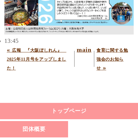
13:45
«
main
広報 『大阪ぼしれん』
食育に関する勉
2025年11月号をアップしまし
強会のお知ら
»
た！
せ
トップページ
団体概要